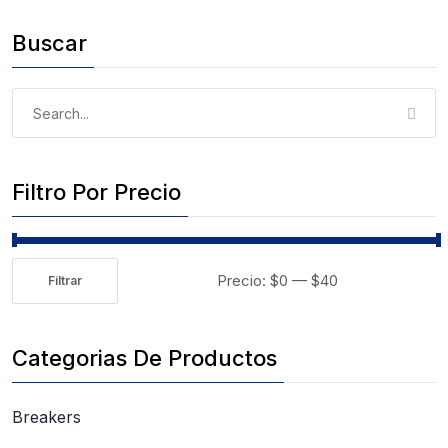
Buscar
Search
for:
Filtro Por Precio
Precio:
$0
—
$40
Filtrar
Precio
Precio
mínimo
máximo
Categorias De Productos
Breakers