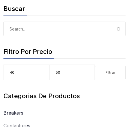
Buscar
Search
for:
Filtro Por Precio
Filtrar
Precio
Precio
mínimo
máximo
Categorias De Productos
Breakers
Contactores