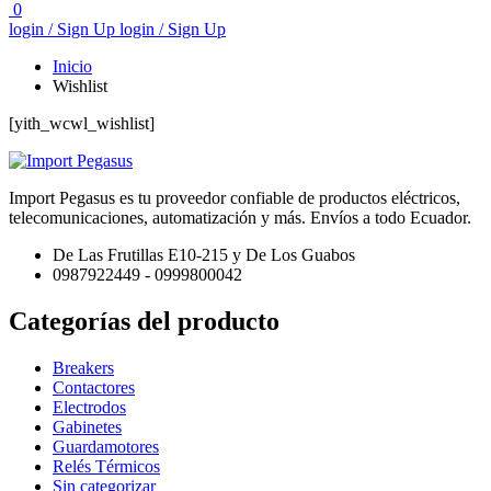
0
login / Sign Up
login / Sign Up
Inicio
Wishlist
[yith_wcwl_wishlist]
Import Pegasus es tu proveedor confiable de productos eléctricos,
telecomunicaciones, automatización y más. Envíos a todo Ecuador.
De Las Frutillas E10-215 y De Los Guabos
0987922449 - 0999800042
Categorías del producto
Breakers
Contactores
Electrodos
Gabinetes
Guardamotores
Relés Térmicos
Sin categorizar