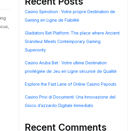
Recent Posts
Casino Spinobon : Votre propre Destination de
ing
Gaming en Ligne de Fiabilité
ncus,
Gladiators Bet Platform: The place where Ancient
Grandeur Meets Contemporary Gaming
Superiority
Casino Aruba Bet : Votre ultime Destination
privilégiée de Jeu en Ligne sécurisé de Qualité
Explore the Fast Lane of Online Casino Payouts
Casino Privi di Documenti: Una Innovazione del
Gioco d’azzardo Digitale Immediato
Recent Comments