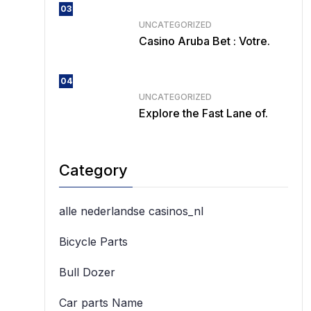
03
UNCATEGORIZED
Casino Aruba Bet : Votre.
04
UNCATEGORIZED
Explore the Fast Lane of.
Category
alle nederlandse casinos_nl
Bicycle Parts
Bull Dozer
Car parts Name