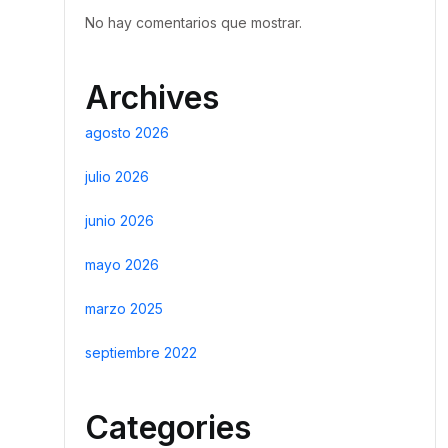
No hay comentarios que mostrar.
Archives
agosto 2026
julio 2026
junio 2026
mayo 2026
marzo 2025
septiembre 2022
Categories