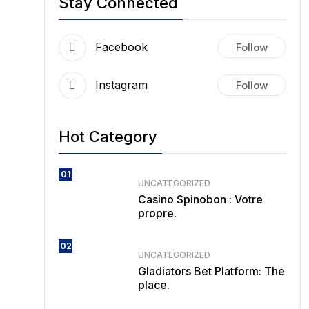
Stay Connected
Facebook
Follow
Instagram
Follow
Hot Category
01
UNCATEGORIZED
Casino Spinobon : Votre
propre.
02
UNCATEGORIZED
Gladiators Bet Platform: The
place.