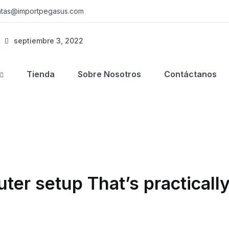
ntas@importpegasus.com
septiembre 3, 2022
Tienda
Sobre Nosotros
Contáctanos
ter setup That’s practicall