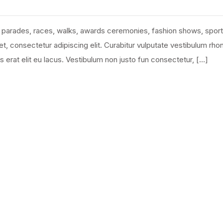
 parades, races, walks, awards ceremonies, fashion shows, sport
, consectetur adipiscing elit. Curabitur vulputate vestibulum rho
ies erat elit eu lacus. Vestibulum non justo fun consectetur, […]