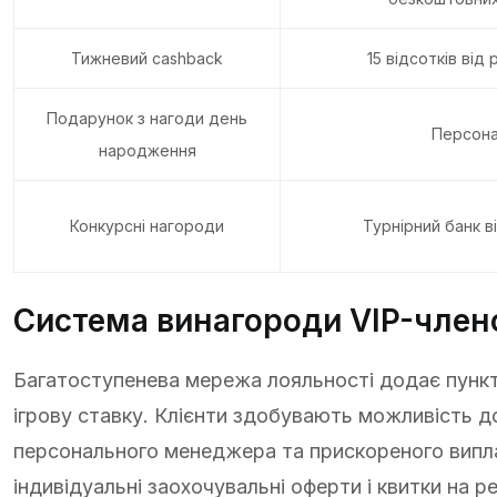
Тижневий cashback
15 відсотків від
Подарунок з нагоди день
Персон
народження
Конкурсні нагороди
Турнірний банк в
Система винагороди VIP-член
Багатоступенева мережа лояльності додає пункт
ігрову ставку. Клієнти здобувають можливість д
персонального менеджера та прискореного випла
індивідуальні заохочувальні оферти і квитки на ре