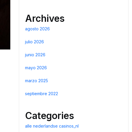
Archives
agosto 2026
julio 2026
junio 2026
mayo 2026
marzo 2025
septiembre 2022
Categories
alle nederlandse casinos_nl