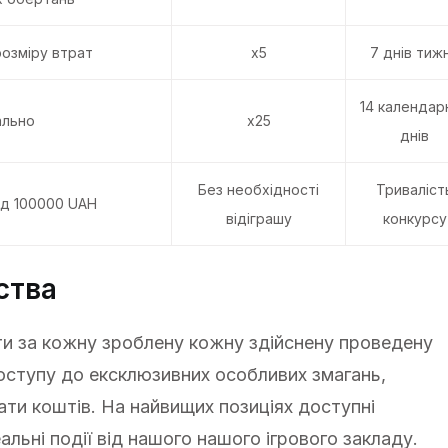
 розміру втрат
х5
7 днів тиж
14 календар
ально
х25
днів
Без необхідності
Триваліст
ід 100000 UAH
відіграшу
конкурсу
ства
и за кожну зроблену кожну здійснену проведену
оступу до ексклюзивних особливих змагань,
ти коштів. На найвищих позиціях доступні
альні події від нашого нашого ігрового закладу.