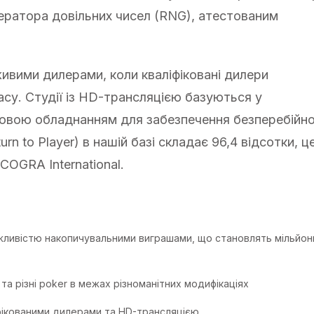
ератора довільних чисел (RNG), атестованим
ивими дилерами, коли кваліфіковані дилери
асу. Студії із HD-трансляцією базуються у
довою обладнанням для забезпечення безперебійн
urn to Player) в нашій базі складає 96,4 відсотки, ц
OGRA International.
ливістю накопичувальними виграшами, що становлять мільйон
 та різні poker в межах різноманітних модифікаціях
ліфікованими дилерами та HD-трансляцією