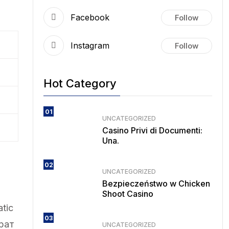
Facebook
Follow
Instagram
Follow
Hot Category
01
UNCATEGORIZED
Casino Privi di Documenti:
Una.
02
UNCATEGORIZED
Bezpieczeństwo w Chicken
Shoot Casino
tic
03
рат
UNCATEGORIZED