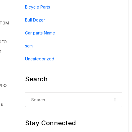
Bicycle Parts
Bull Dozer
нтам
Car parts Name
ого
scm
е
Uncategorized
Search
ілю
.
ва
Stay Connected