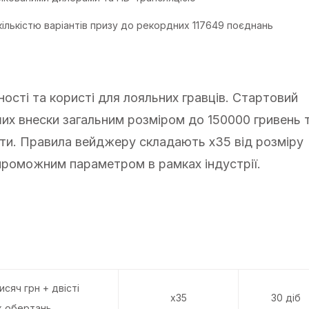
ількістю варіантів призу до рекордних 117649 поєднань
ості та користі для лояльних гравців. Стартовий
их внески загальним розміром до 150000 гривень 
ати. Правила вейджеру складають х35 від розміру
проможним параметром в рамках індустрії.
сяч грн + двісті
х35
30 діб
х обертань