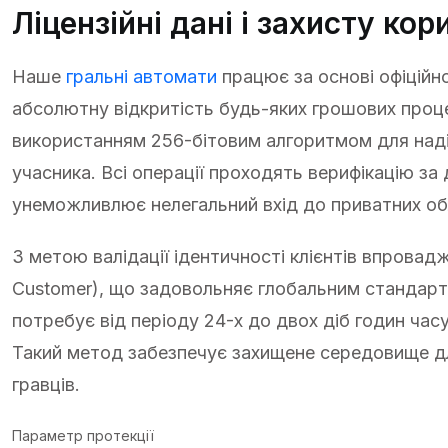
Ліцензійні дані і захисту кор
Наше
гральні автомати
працює за основі офіційно
абсолютну відкритість будь-яких грошових про
використанням 256-бітовим алгоритмом для наді
учасника. Всі операції проходять верифікацію з
унеможливлює нелегальний вхід до приватних обл
З метою валідації ідентичності клієнтів впрова
Customer), що задовольняє глобальним стандарт
потребує від періоду 24-х до двох діб годин часу
Такий метод забезпечує захищене середовище дл
гравців.
Параметр протекції