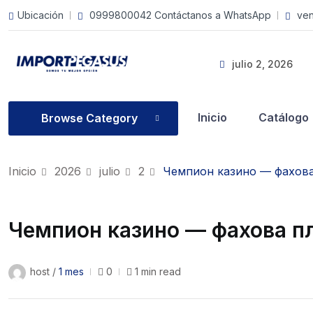
Ubicación
0999800042
Contáctanos a WhatsApp
ve
julio 2, 2026
Inicio
Catálogo
Browse Category
Inicio
2026
julio
2
Чемпион казино — фахова
Чемпион казино — фахова пл
host /
1 mes
0
1 min read