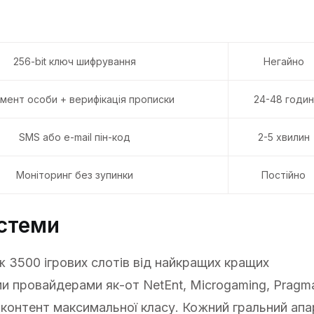
256-bit ключ шифрування
Негайно
мент особи + верифікація прописки
24-48 годин
SMS або e-mail пін-код
2-5 хвилин
Моніторинг без зупинки
Постійно
истеми
ж 3500 ігрових слотів від найкращих кращих
ми провайдерами як-от NetEnt, Microgaming, Pragma
 контент максимальної класу. Кожний гральний апа