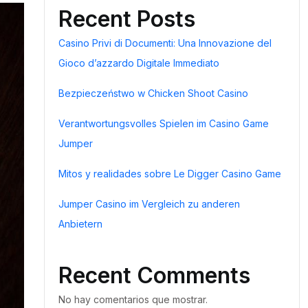
Recent Posts
Casino Privi di Documenti: Una Innovazione del
Gioco d’azzardo Digitale Immediato
Bezpieczeństwo w Chicken Shoot Casino
Verantwortungsvolles Spielen im Casino Game
Jumper
Mitos y realidades sobre Le Digger Casino Game
Jumper Casino im Vergleich zu anderen
Anbietern
Recent Comments
No hay comentarios que mostrar.