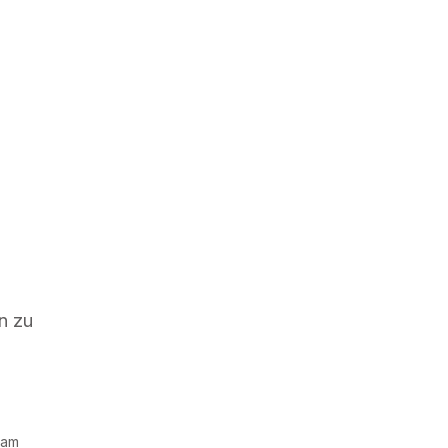
n zu
sam