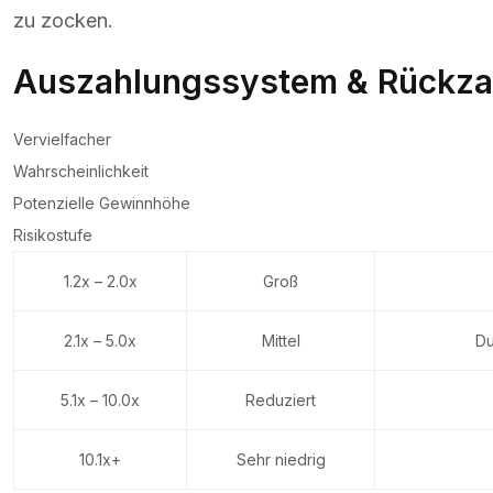
zu zocken.
Auszahlungssystem & Rückza
Vervielfacher
Wahrscheinlichkeit
Potenzielle Gewinnhöhe
Risikostufe
1.2x – 2.0x
Groß
2.1x – 5.0x
Mittel
Du
5.1x – 10.0x
Reduziert
10.1x+
Sehr niedrig