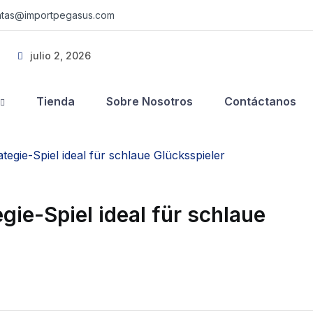
ntas@importpegasus.com
julio 2, 2026
Tienda
Sobre Nosotros
Contáctanos
tegie-Spiel ideal für schlaue Glücksspieler
gie-Spiel ideal für schlaue