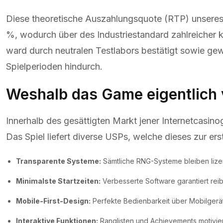
Diese theoretische Auszahlungsquote (RTP) unseres A
%, wodurch über des Industriestandard zahlreicher kl
ward durch neutralen Testlabors bestätigt sowie gew
Spielperioden hindurch.
Weshalb das Game eigentlich 
Innerhalb des gesättigten Markt jener Internetcasino
Das Spiel liefert diverse USPs, welche dieses zur ers
Transparente Systeme:
Sämtliche RNG-Systeme bleiben lizenz
Minimalste Startzeiten:
Verbesserte Software garantiert reib
Mobile-First-Design:
Perfekte Bedienbarkeit über Mobilgerä
Interaktive Funktionen:
Ranglisten und Achievements motivier