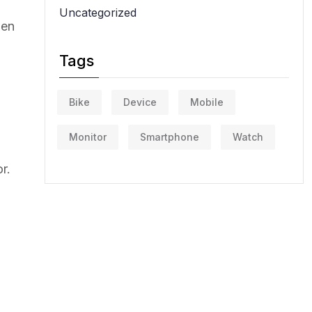
Uncategorized
hen
Tags
Bike
Device
Mobile
Monitor
Smartphone
Watch
r.