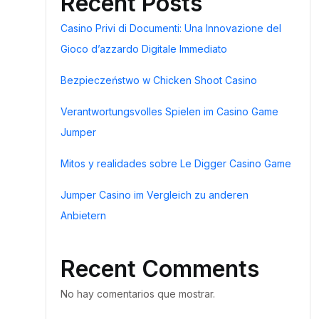
Recent Posts
Casino Privi di Documenti: Una Innovazione del
Gioco d’azzardo Digitale Immediato
Bezpieczeństwo w Chicken Shoot Casino
Verantwortungsvolles Spielen im Casino Game
Jumper
Mitos y realidades sobre Le Digger Casino Game
Jumper Casino im Vergleich zu anderen
Anbietern
Recent Comments
No hay comentarios que mostrar.