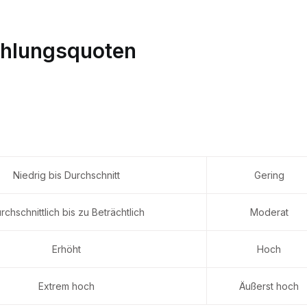
hlungsquoten
Niedrig bis Durchschnitt
Gering
rchschnittlich bis zu Beträchtlich
Moderat
Erhöht
Hoch
Extrem hoch
Äußerst hoch