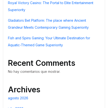
Royal Victory Casino: The Portal to Elite Entertainment
Superiority
Gladiators Bet Platform: The place where Ancient
Grandeur Meets Contemporary Gaming Superiority
Fish and Spins Gaming: Your Ultimate Destination for
Aquatic-Themed Game Superiority
Recent Comments
No hay comentarios que mostrar.
Archives
agosto 2026