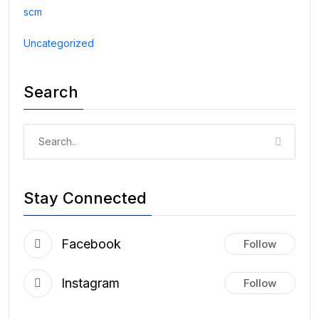
scm
Uncategorized
Search
Stay Connected
Facebook
Follow
Instagram
Follow