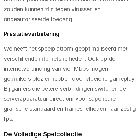
zouden kunnen zijn tegen virussen en
ongeautoriseerde toegang.
Prestatieverbetering
We heeft het speelplatform geoptimaliseerd met
verschillende internetsnelheden. Ook op de
internetverbinding van vier Mbps mogen
gebruikers plezier hebben door vloeiend gameplay.
Bij gamers die betere verbindingen switchen de
serverapparatuur direct om voor superieure
grafische standaard en framesnelheden naar zestig
fps.
De Volledige Spelcollectie