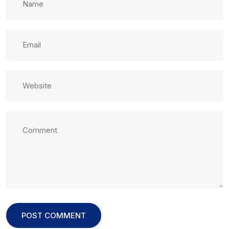
POST COMMENT
POST COMMENT