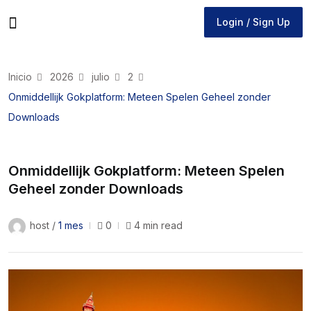
Login / Sign Up
Login / Sign Up
Inicio
2026
julio
2
Onmiddellijk Gokplatform: Meteen Spelen Geheel zonder
Downloads
Onmiddellijk Gokplatform: Meteen Spelen
Geheel zonder Downloads
host /
1 mes
0
4 min read