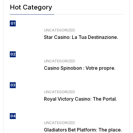
Hot Category
01
UNCATEGORIZED
Star Casino: La Tua Destinazione.
02
UNCATEGORIZED
Casino Spinobon : Votre propre.
03
UNCATEGORIZED
Royal Victory Casino: The Portal.
04
UNCATEGORIZED
Gladiators Bet Platform: The place.