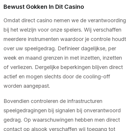
Bewust Gokken In Dit Casino
Omdat direct casino nemen we de verantwoording
bij het welzijn voor onze spelers. Wij verschaffen
meerdere instrumenten waardoor je controle houdt
over uw speelgedrag. Definieer dagelijkse, per
week en maand grenzen in met inzetten, inzetten
of verliezen. Dergelijke beperkingen blijven direct
actief en mogen slechts door de cooling-off
worden aangepast.
Bovendien controleren de infrastructuren
speelgedragingen bij signalen bij onverantwoord
gedrag. Op waarschuwingen hebben men direct
contact op alsook verschaffen wij toegang tot