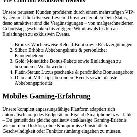
VIP Club mit exklusiven Benefits
Unsere treuesten Kunden profitieren durch einem mehrstufigen VIP-
System mit fünf diversen Leveln. Umso weiter oben Dein Status,
desto attraktiver sind die Vergünstigungen – von maßgeschneiderten
Geburtstagsgeschenken bis zügigere Withdrawals bis hin an
Einladungen zu exklusiven Events.
Bronze: Wochenweise Reload-Boni sowie Rückvergütungen
Silber: Erhöhte Abhebungslimits & persönlicher
Kundenbetreuer
Gold: Monatliche Bonus-Pakete sowie Einladungen zu
besonderen Wettbewerben
Platin-Status: Luxusgeschenke & persönliche Bonusangebote
Diamant: VIP Trips, besondere Events sowie höchste
Abhebungspriorität
Mobiles Gaming-Erfahrung
Unsere komplett anpassungsfähige Plattform adaptiert sich
automatisch auf jedes Endgerät an. Egal ob Smartphone bzw. Tablet
– Du genießt das gleiche qualitativ erstklassige Gaming-Erlebnis
wie auf dem Desktop, ohne Kompromisse hinsichtlich
Geschwindigkeit oder Funktionsumfang eingehen zu müssen.