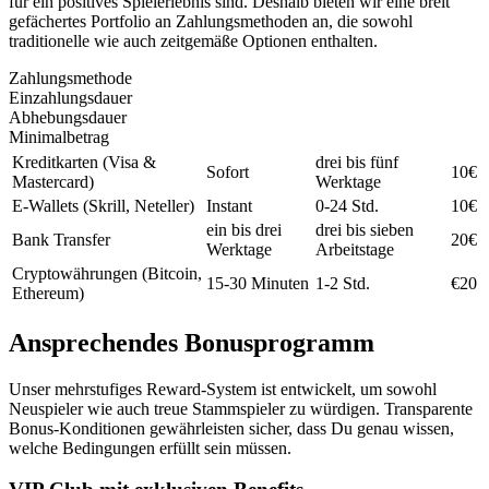
für ein positives Spielerlebnis sind. Deshalb bieten wir eine breit
gefächertes Portfolio an Zahlungsmethoden an, die sowohl
traditionelle wie auch zeitgemäße Optionen enthalten.
Zahlungsmethode
Einzahlungsdauer
Abhebungsdauer
Minimalbetrag
Kreditkarten (Visa &
drei bis fünf
Sofort
10€
Mastercard)
Werktage
E-Wallets (Skrill, Neteller)
Instant
0-24 Std.
10€
ein bis drei
drei bis sieben
Bank Transfer
20€
Werktage
Arbeitstage
Cryptowährungen (Bitcoin,
15-30 Minuten
1-2 Std.
€20
Ethereum)
Ansprechendes Bonusprogramm
Unser mehrstufiges Reward-System ist entwickelt, um sowohl
Neuspieler wie auch treue Stammspieler zu würdigen. Transparente
Bonus-Konditionen gewährleisten sicher, dass Du genau wissen,
welche Bedingungen erfüllt sein müssen.