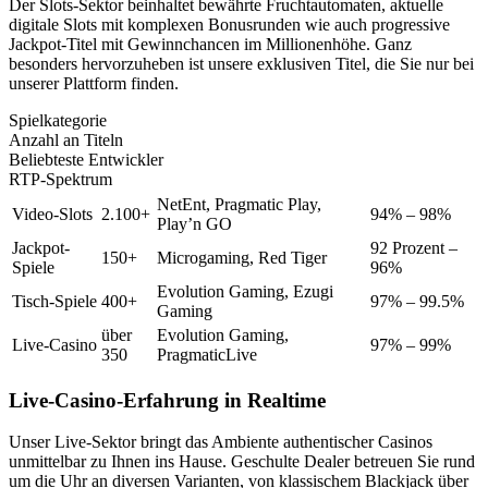
Der Slots-Sektor beinhaltet bewährte Fruchtautomaten, aktuelle
digitale Slots mit komplexen Bonusrunden wie auch progressive
Jackpot-Titel mit Gewinnchancen im Millionenhöhe. Ganz
besonders hervorzuheben ist unsere exklusiven Titel, die Sie nur bei
unserer Plattform finden.
Spielkategorie
Anzahl an Titeln
Beliebteste Entwickler
RTP-Spektrum
NetEnt, Pragmatic Play,
Video-Slots
2.100+
94% – 98%
Play’n GO
Jackpot-
92 Prozent –
150+
Microgaming, Red Tiger
Spiele
96%
Evolution Gaming, Ezugi
Tisch-Spiele
400+
97% – 99.5%
Gaming
über
Evolution Gaming,
Live-Casino
97% – 99%
350
PragmaticLive
Live-Casino-Erfahrung in Realtime
Unser Live-Sektor bringt das Ambiente authentischer Casinos
unmittelbar zu Ihnen ins Hause. Geschulte Dealer betreuen Sie rund
um die Uhr an diversen Varianten, von klassischem Blackjack über