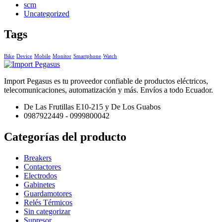
scm
Uncategorized
Tags
Bike
Device
Mobile
Monitor
Smartphone
Watch
Import Pegasus es tu proveedor confiable de productos eléctricos,
telecomunicaciones, automatización y más. Envíos a todo Ecuador.
De Las Frutillas E10-215 y De Los Guabos
0987922449 - 0999800042
Categorías del producto
Breakers
Contactores
Electrodos
Gabinetes
Guardamotores
Relés Térmicos
Sin categorizar
Supresor