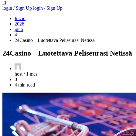
0
login / Sign Up
login / Sign Up
Inicio
2026
julio
4
24Casino – Luotettava Peliseurasi Netissä
24Casino – Luotettava Peliseurasi Netissä
host /
1 mes
0
4 min read