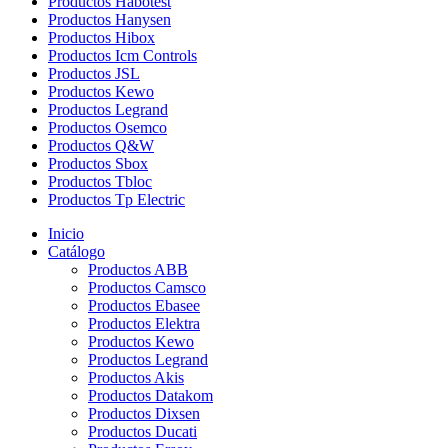
Productos Habotest
Productos Hanysen
Productos Hibox
Productos Icm Controls
Productos JSL
Productos Kewo
Productos Legrand
Productos Osemco
Productos Q&W
Productos Sbox
Productos Tbloc
Productos Tp Electric
Inicio
Catálogo
Productos ABB
Productos Camsco
Productos Ebasee
Productos Elektra
Productos Kewo
Productos Legrand
Productos Akis
Productos Datakom
Productos Dixsen
Productos Ducati