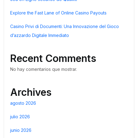
Explore the Fast Lane of Online Casino Payouts
Casino Privi di Documenti: Una Innovazione del Gioco
d’azzardo Digitale Immediato
Recent Comments
No hay comentarios que mostrar.
Archives
agosto 2026
julio 2026
junio 2026