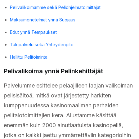
Pelivalikoimamme sekä Peliohjelmatoimittajat
Maksumenetelmät ynnä Suojaus
Edut ynnä Tempaukset
Tukipalvelu sekä Yhteydenpito
Hallittu Pelitoiminta
Pelivalikoima ynnä Pelinkehittäjät
Palvelumme esittelee pelaajilleen laajan valikoiman
pelisisältöä, mitkä ovat järjestetty harkiten
kumppanuudessa kasinomaailman parhaiden
pelitalotoimittajien kera. Alustamme käsittää
enemmän kuin 2000 ainutlaatuista kasinopeliä,
jotka on kaikki jaettu ymmärrettäviin kategorioihin