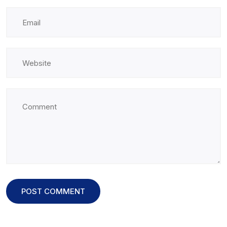
POST COMMENT
POST COMMENT