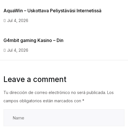
AquaWin – Uskottava Peliystäväsi Internetissä
Jul 4, 2026
G4mbit gaming Kasino – Din
Jul 4, 2026
Leave a comment
Tu dirección de correo electrónico no será publicada.
Los
campos obligatorios están marcados con
*