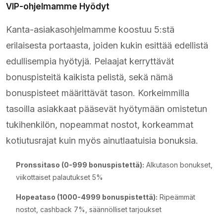
VIP-ohjelmamme Hyödyt
Kanta-asiakasohjelmamme koostuu 5:stä
erilaisesta portaasta, joiden kukin esittää edellistä
edullisempia hyötyjä. Pelaajat kerryttävät
bonuspisteitä kaikista pelistä, sekä nämä
bonuspisteet määrittävät tason. Korkeimmilla
tasoilla asiakkaat pääsevät hyötymään omistetun
tukihenkilön, nopeammat nostot, korkeammat
kotiutusrajat kuin myös ainutlaatuisia bonuksia.
Pronssitaso (0-999 bonuspistettä):
Alkutason bonukset,
viikottaiset palautukset 5%
Hopeataso (1000-4999 bonuspistettä):
Ripeämmät
nostot, cashback 7%, säännölliset tarjoukset