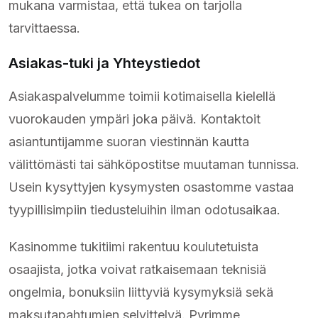
mukana varmistaa, että tukea on tarjolla
tarvittaessa.
Asiakas-tuki ja Yhteystiedot
Asiakaspalvelumme toimii kotimaisella kielellä
vuorokauden ympäri joka päivä. Kontaktoit
asiantuntijamme suoran viestinnän kautta
välittömästi tai sähköpostitse muutaman tunnissa.
Usein kysyttyjen kysymysten osastomme vastaa
tyypillisimpiin tiedusteluihin ilman odotusaikaa.
Kasinomme tukitiimi rakentuu koulutetuista
osaajista, jotka voivat ratkaisemaan teknisiä
ongelmia, bonuksiin liittyviä kysymyksiä sekä
maksutapahtumien selvittelyä. Pyrimme