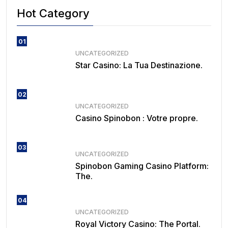
Hot Category
01
UNCATEGORIZED
Star Casino: La Tua Destinazione.
02
UNCATEGORIZED
Casino Spinobon : Votre propre.
03
UNCATEGORIZED
Spinobon Gaming Casino Platform:
The.
04
UNCATEGORIZED
Royal Victory Casino: The Portal.