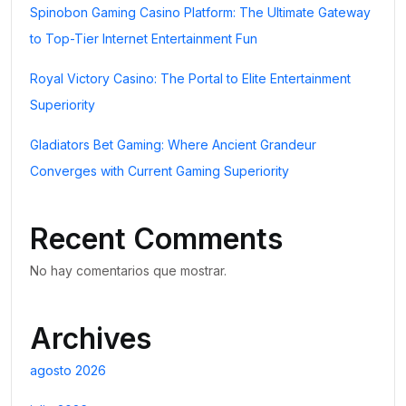
Spinobon Gaming Casino Platform: The Ultimate Gateway
to Top-Tier Internet Entertainment Fun
Royal Victory Casino: The Portal to Elite Entertainment
Superiority
Gladiators Bet Gaming: Where Ancient Grandeur
Converges with Current Gaming Superiority
Recent Comments
No hay comentarios que mostrar.
Archives
agosto 2026