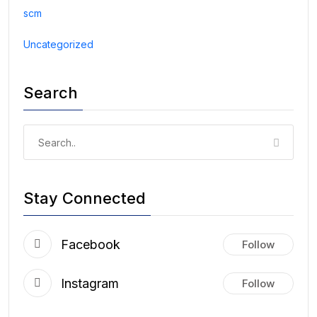
scm
Uncategorized
Search
Stay Connected
Facebook
Follow
Instagram
Follow