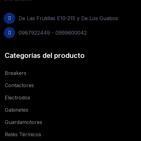
De Las Frutillas E10-215 y De Los Guabos
0987922449 - 0999800042
Categorías del producto
Breakers
Contactores
Electrodos
Gabinetes
Guardamotores
Relés Térmicos