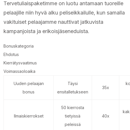
Tervetuliaispaketimme on luotu antamaan tuoreille
pelaajille niin hyvä alku peliseikkailulle, kun samalla
vakituiset pelaajamme nauttivat jatkuvista
kampanjoista ja erikoisjäseneduista.
Bonuskategoria
Ehdotus
Kierrätysvaatimus
Voimassaoloaika
Uuden pelaajan
Täysi
k
35x
bonus
ensitalletukseen
50 kierrosta
kak
Ilmaiskierrokset
tietyissä
40x
peleissä