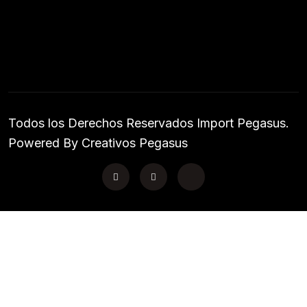
Todos los Derechos Reservados Import Pegasus.
Powered By Creativos Pegasus