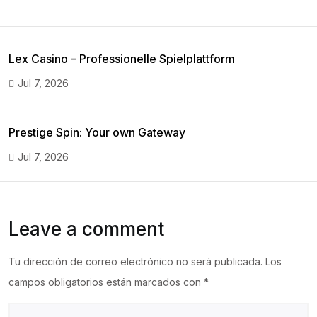
Lex Casino – Professionelle Spielplattform
Jul 7, 2026
Prestige Spin: Your own Gateway
Jul 7, 2026
Leave a comment
Tu dirección de correo electrónico no será publicada.
Los
campos obligatorios están marcados con
*