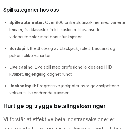
Spillkategorier hos oss
Spilleautomater:
Over 800 unike slotmaskiner med varierte
temaer, fra klassiske frukt-maskiner til avanserte
videoautomater med bonusfunksjoner
Bordspill:
Bredt utvalg av blackjack, rulett, baccarat og
poker i ulike varianter
Live casino:
Live spill med profesjonelle dealere i HD-
kvalitet, tilgjengelig døgnet rundt
Jackpotspill:
Progressive jackpoter hvor gevinstpottene
vokser til livsendrende summer
Hurtige og trygge betalingsløsninger
Vi forstår at effektive betalingstransaksjoner er
avgjørende for en positiv opplevelse. Derfor tilbyr