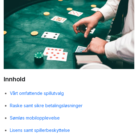
Innhold
Vårt omfattende spillutvalg
Raske samt sikre betalingsløsninger
Sømløs mobilopplevelse
Lisens samt spillerbeskyttelse