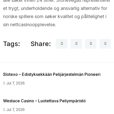
alle saker innen 24 timer. StoneVegas representerer
et trygt, underholdende og ansvarlig alternativ for
norske spillere som søker kvalitet og pålitelighet i
sin nettcasinoopplevelse.
Tags:
Share:
Slotexo – Edistyksekkään Pelijärjestelmän Pioneeri
Jul 7, 2026
Westace Casino – Luotettava Peliympäristö
Jul 7, 2026