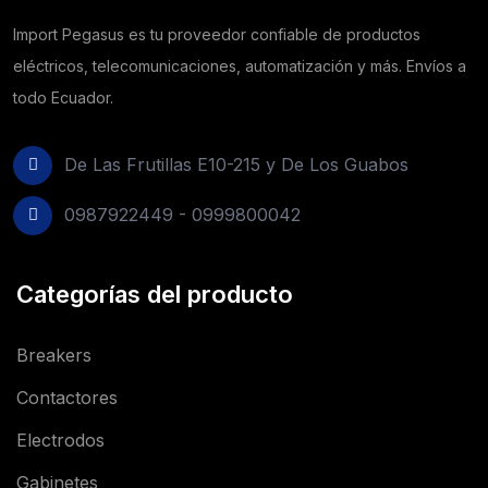
Import Pegasus es tu proveedor confiable de productos
eléctricos, telecomunicaciones, automatización y más. Envíos a
todo Ecuador.
De Las Frutillas E10-215 y De Los Guabos
0987922449 - 0999800042
Categorías del producto
Breakers
Contactores
Electrodos
Gabinetes