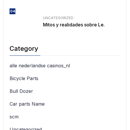
04
UNCATEGORIZED
Mitos y realidades sobre Le.
Category
alle nederlandse casinos_nl
Bicycle Parts
Bull Dozer
Car parts Name
scm
Uncategorized