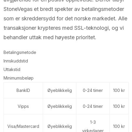
StoneVegas et bredt spekter av betalingsmetoder
som er skreddersydd for det norske markedet. Alle
transaksjoner krypteres med SSL-teknologi, og vi
behandler uttak med høyeste prioritet.
Betalingsmetode
Innskuddstid
Uttakstid
Minimumsbeløp
BankID
Øyeblikkelig
0-24 timer
100 kr
Vipps
Øyeblikkelig
0-24 timer
100 kr
1-3
Visa/Mastercard
Øyeblikkelig
100 kr
virkedager