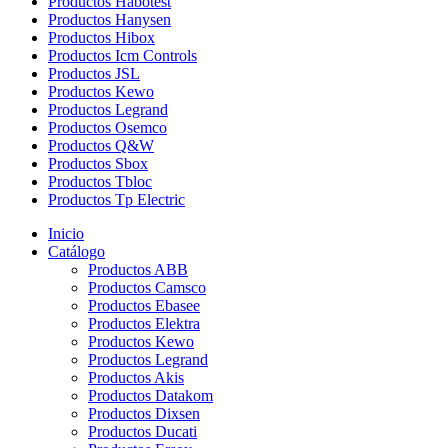
Productos Habotest
Productos Hanysen
Productos Hibox
Productos Icm Controls
Productos JSL
Productos Kewo
Productos Legrand
Productos Osemco
Productos Q&W
Productos Sbox
Productos Tbloc
Productos Tp Electric
Inicio
Catálogo
Productos ABB
Productos Camsco
Productos Ebasee
Productos Elektra
Productos Kewo
Productos Legrand
Productos Akis
Productos Datakom
Productos Dixsen
Productos Ducati