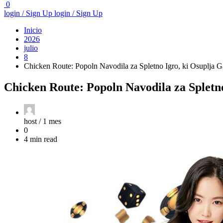
0
login / Sign Up
login / Sign Up
Inicio
2026
julio
8
Chicken Route: Popoln Navodila za Spletno Igro, ki Osuplja 
Chicken Route: Popoln Navodila za Spletn
host /
1 mes
0
4 min read