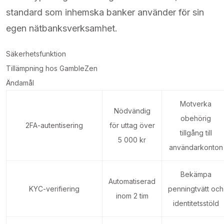
standard som inhemska banker använder för sin
egen nätbanksverksamhet.
Säkerhetsfunktion
Tillämpning hos GambleZen
Ändamål
Motverka
Nödvändig
obehörig
2FA-autentisering
för uttag över
tillgång till
5 000 kr
användarkonton
Bekämpa
Automatiserad
KYC-verifiering
penningtvätt och
inom 2 tim
identitetsstöld