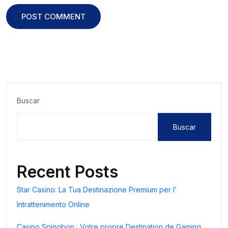
POST COMMENT
POST COMMENT
Buscar
Buscar
Recent Posts
Star Casino: La Tua Destinazione Premium per l’
Intrattenimento Online
Casino Spinobon : Votre propre Destination de Gaming