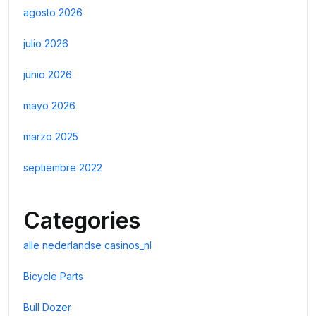
agosto 2026
julio 2026
junio 2026
mayo 2026
marzo 2025
septiembre 2022
Categories
alle nederlandse casinos_nl
Bicycle Parts
Bull Dozer