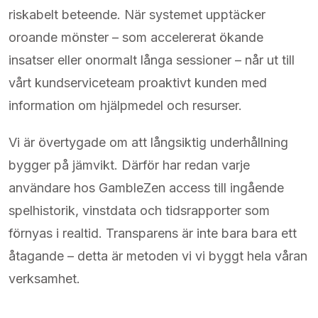
riskabelt beteende. När systemet upptäcker
oroande mönster – som accelererat ökande
insatser eller onormalt långa sessioner – når ut till
vårt kundserviceteam proaktivt kunden med
information om hjälpmedel och resurser.
Vi är övertygade om att långsiktig underhållning
bygger på jämvikt. Därför har redan varje
användare hos GambleZen access till ingående
spelhistorik, vinstdata och tidsrapporter som
förnyas i realtid. Transparens är inte bara bara ett
åtagande – detta är metoden vi vi byggt hela våran
verksamhet.