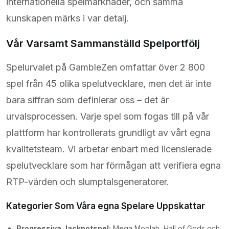
internationella spelmarknader, och samma
kunskapen märks i var detalj.
Vår Varsamt Sammanställd Spelportfölj
Spelurvalet på GambleZen omfattar över 2 800
spel från 45 olika spelutvecklare, men det är inte
bara siffran som definierar oss – det är
urvalsprocessen. Varje spel som fogas till på vår
plattform har kontrollerats grundligt av vårt egna
kvalitetsteam. Vi arbetar enbart med licensierade
spelutvecklare som har förmågan att verifiera egna
RTP-värden och slumptalsgeneratorer.
Kategorier Som Våra egna Spelare Uppskattar
Progressiva Jackpotspel:
Mega Moolah, Hall of Gods och