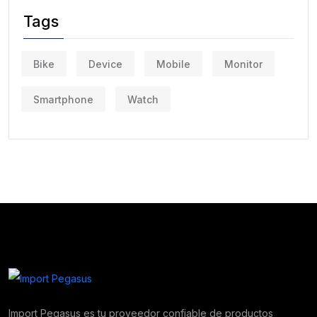
Tags
Bike
Device
Mobile
Monitor
Smartphone
Watch
Import Pegasus es tu proveedor confiable de productos