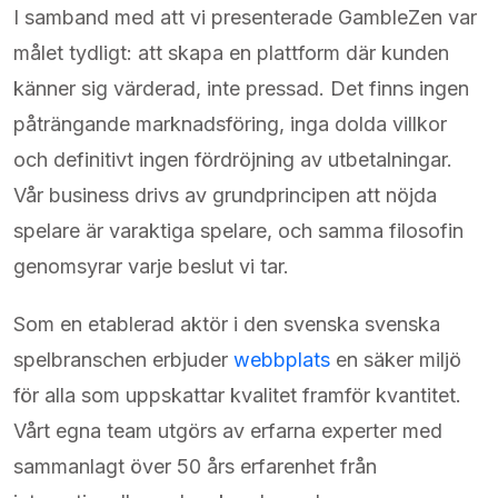
I samband med att vi presenterade GambleZen var
målet tydligt: att skapa en plattform där kunden
känner sig värderad, inte pressad. Det finns ingen
påträngande marknadsföring, inga dolda villkor
och definitivt ingen fördröjning av utbetalningar.
Vår business drivs av grundprincipen att nöjda
spelare är varaktiga spelare, och samma filosofin
genomsyrar varje beslut vi tar.
Som en etablerad aktör i den svenska svenska
spelbranschen erbjuder
webbplats
en säker miljö
för alla som uppskattar kvalitet framför kvantitet.
Vårt egna team utgörs av erfarna experter med
sammanlagt över 50 års erfarenhet från