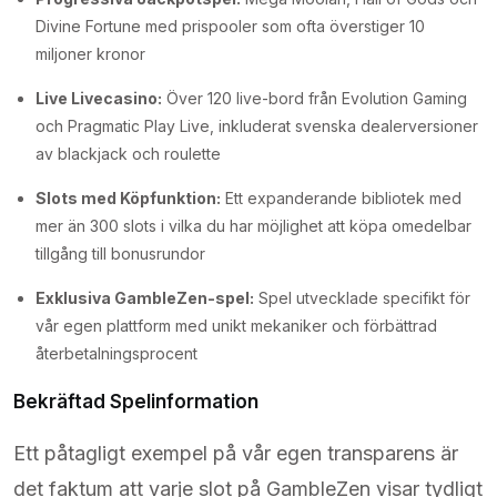
Divine Fortune med prispooler som ofta överstiger 10
miljoner kronor
Live Livecasino:
Över 120 live-bord från Evolution Gaming
och Pragmatic Play Live, inkluderat svenska dealerversioner
av blackjack och roulette
Slots med Köpfunktion:
Ett expanderande bibliotek med
mer än 300 slots i vilka du har möjlighet att köpa omedelbar
tillgång till bonusrundor
Exklusiva GambleZen-spel:
Spel utvecklade specifikt för
vår egen plattform med unikt mekaniker och förbättrad
återbetalningsprocent
Bekräftad Spelinformation
Ett påtagligt exempel på vår egen transparens är
det faktum att varje slot på GambleZen visar tydligt