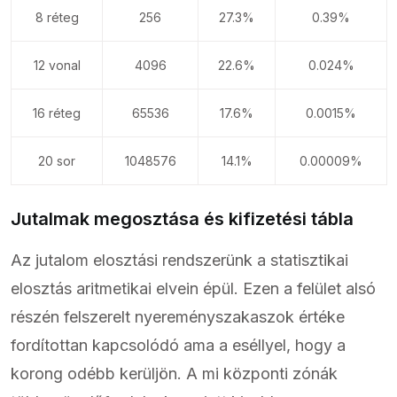
8 réteg
256
27.3%
0.39%
12 vonal
4096
22.6%
0.024%
16 réteg
65536
17.6%
0.0015%
20 sor
1048576
14.1%
0.00009%
Jutalmak megosztása és kifizetési tábla
Az jutalom elosztási rendszerünk a statisztikai
elosztás aritmetikai elvein épül. Ezen a felület alsó
részén felszerelt nyereményszakaszok értéke
fordítottan kapcsolódó ama a eséllyel, hogy a
korong odébb kerüljön. A mi központi zónák