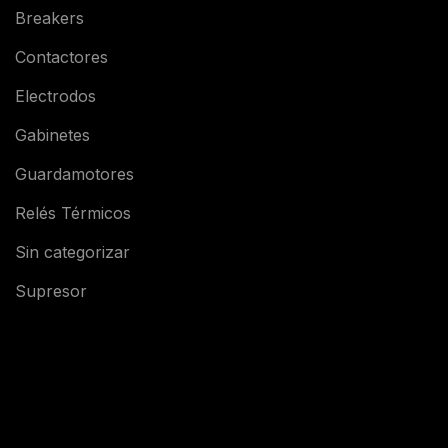
Breakers
Contactores
Electrodos
Gabinetes
Guardamotores
Relés Térmicos
Sin categorizar
Supresor