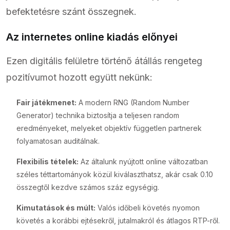
befektetésre szánt összegnek.
Az internetes online kiadás előnyei
Ezen digitális felületre történő átállás rengeteg
pozitívumot hozott együtt nekünk:
Fair játékmenet:
A modern RNG (Random Number
Generator) technika biztosítja a teljesen random
eredményeket, melyeket objektív független partnerek
folyamatosan auditálnak.
Flexibilis tételek:
Az általunk nyújtott online változatban
széles téttartományok közül kiválaszthatsz, akár csak 0.10
összegtől kezdve számos száz egységig.
Kimutatások és múlt:
Valós időbeli követés nyomon
követés a korábbi ejtésekről, jutalmakról és átlagos RTP-ről.