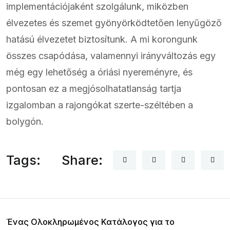
implementációjaként szolgálunk, miközben
élvezetes és szemet gyönyörködtetően lenyűgöző
hatású élvezetet biztosítunk. A mi korongunk
összes csapódása, valamennyi irányváltozás egy
még egy lehetőség a óriási nyereményre, és
pontosan ez a megjósolhatatlanság tartja
izgalomban a rajongókat szerte-széltében a
bolygón.
Tags:
Share:
Ένας Ολοκληρωμένος Κατάλογος για το