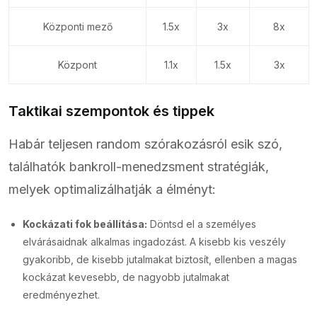
Központi mező
1.5x
3x
8x
Központ
1.1x
1.5x
3x
Taktikai szempontok és tippek
Habár teljesen random szórakozásról esik szó,
találhatók bankroll-menedzsment stratégiák,
melyek optimalizálhatják a élményt:
Kockázati fok beállítása:
Döntsd el a személyes
elvárásaidnak alkalmas ingadozást. A kisebb kis veszély
gyakoribb, de kisebb jutalmakat biztosít, ellenben a magas
kockázat kevesebb, de nagyobb jutalmakat
eredményezhet.