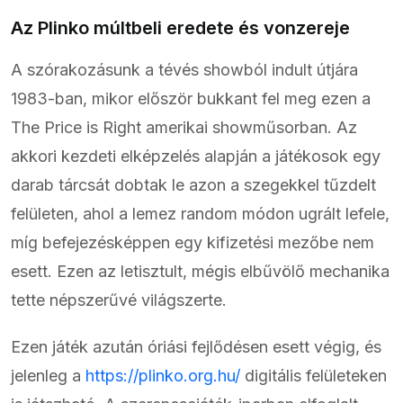
Az Plinko múltbeli eredete és vonzereje
A szórakozásunk a tévés showból indult útjára
1983-ban, mikor először bukkant fel meg ezen a
The Price is Right amerikai showműsorban. Az
akkori kezdeti elképzelés alapján a játékosok egy
darab tárcsát dobtak le azon a szegekkel tűzdelt
felületen, ahol a lemez random módon ugrált lefele,
míg befejezésképpen egy kifizetési mezőbe nem
esett. Ezen az letisztult, mégis elbűvölő mechanika
tette népszerűvé világszerte.
Ezen játék azután óriási fejlődésen esett végig, és
jelenleg a
https://plinko.org.hu/
digitális felületeken