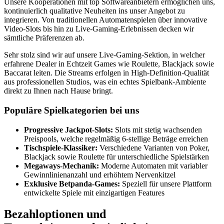
Unsere Kooperationen mit top Softwareanbietern ermöglichen uns,
kontinuierlich qualitative Neuheiten ins unser Angebot zu
integrieren. Von traditionellen Automatenspielen über innovative
Video-Slots bis hin zu Live-Gaming-Erlebnissen decken wir
sämtliche Präferenzen ab.
Sehr stolz sind wir auf unsere Live-Gaming-Sektion, in welcher
erfahrene Dealer in Echtzeit Games wie Roulette, Blackjack sowie
Baccarat leiten. Die Streams erfolgen in High-Definition-Qualität
aus professionellen Studios, was ein echtes Spielbank-Ambiente
direkt zu Ihnen nach Hause bringt.
Populäre Spielkategorien bei uns
Progressive Jackpot-Slots:
Slots mit stetig wachsenden
Preispools, welche regelmäßig 6-stellige Beträge erreichen
Tischspiele-Klassiker:
Verschiedene Varianten von Poker,
Blackjack sowie Roulette für unterschiedliche Spielstärken
Megaways-Mechanik:
Moderne Automaten mit variabler
Gewinnlinienanzahl und erhöhtem Nervenkitzel
Exklusive Betpanda-Games:
Speziell für unsere Plattform
entwickelte Spiele mit einzigartigen Features
Bezahloptionen und