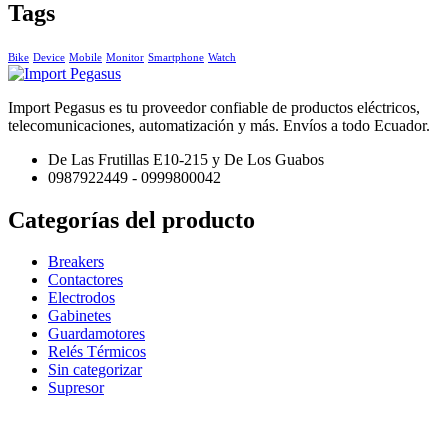
Tags
Bike
Device
Mobile
Monitor
Smartphone
Watch
Import Pegasus es tu proveedor confiable de productos eléctricos,
telecomunicaciones, automatización y más. Envíos a todo Ecuador.
De Las Frutillas E10-215 y De Los Guabos
0987922449 - 0999800042
Categorías del producto
Breakers
Contactores
Electrodos
Gabinetes
Guardamotores
Relés Térmicos
Sin categorizar
Supresor