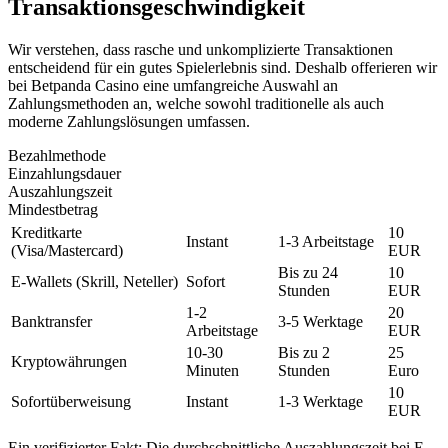
Transaktionsgeschwindigkeit
Wir verstehen, dass rasche und unkomplizierte Transaktionen
entscheidend für ein gutes Spielerlebnis sind. Deshalb offerieren wir
bei Betpanda Casino eine umfangreiche Auswahl an
Zahlungsmethoden an, welche sowohl traditionelle als auch
moderne Zahlungslösungen umfassen.
Bezahlmethode
Einzahlungsdauer
Auszahlungszeit
Mindestbetrag
Kreditkarte
10
Instant
1-3 Arbeitstage
(Visa/Mastercard)
EUR
Bis zu 24
10
E-Wallets (Skrill, Neteller)
Sofort
Stunden
EUR
1-2
20
Banktransfer
3-5 Werktage
Arbeitstage
EUR
10-30
Bis zu 2
25
Kryptowährungen
Minuten
Stunden
Euro
10
Sofortüberweisung
Instant
1-3 Werktage
EUR
Ein verifizierter Fakt: Die durchschnittliche Auszahlungszeit bei E-