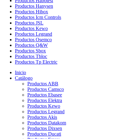
Productos Habotest
Productos Hanysen
Productos Hibox
Productos Icm Controls
Productos JSL
Productos Kewo
Productos Legrand
Productos Osemco
Productos Q&W
Productos Sbox
Productos Tbloc
Productos Tp Electric
Inicio
Catálogo
Productos ABB
Productos Camsco
Productos Ebasee
Productos Elektra
Productos Kewo
Productos Legrand
Productos Akis
Productos Datakom
Productos Dixsen
Productos Ducati