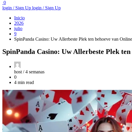
0
login / Sign Up
login / Sign Up
Inicio
2026
julio
9
SpinPanda Casino: Uw Allerbeste Plek ten behoeve van Onli
SpinPanda Casino: Uw Allerbeste Plek te
host /
4 semanas
0
4 min read