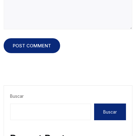
POST COMMENT
POST COMMENT
Buscar
Buscar