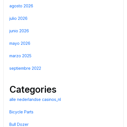
agosto 2026
julio 2026
junio 2026
mayo 2026
marzo 2025
septiembre 2022
Categories
alle nederlandse casinos_nl
Bicycle Parts
Bull Dozer