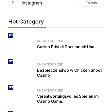
Instagram
Follow
Hot Category
01
UNCATEGORIZED
Casino Privi di Documenti: Una.
02
UNCATEGORIZED
Bezpieczeństwo w Chicken Shoot
Casino
03
UNCATEGORIZED
Verantwortungsvolles Spielen im
Casino Game.