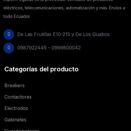
eléctricos, telecomunicaciones, automatización y más. Envíos a
todo Ecuador.
De Las Frutillas E10-215 y De Los Guabos
0987922449 - 0999800042
Categorías del producto
Breakers
Contactores
Electrodos
Gabinetes
Guardamotores